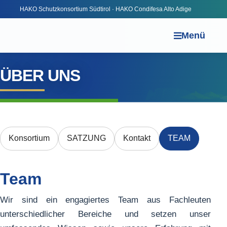
HAKO Schutzkonsortium Südtirol · HAKO Condifesa Alto Adige
Menü
ÜBER UNS
Konsortium
SATZUNG
Kontakt
TEAM
Team
Wir sind ein engagiertes Team aus Fachleuten
unterschiedlicher Bereiche und setzen unser